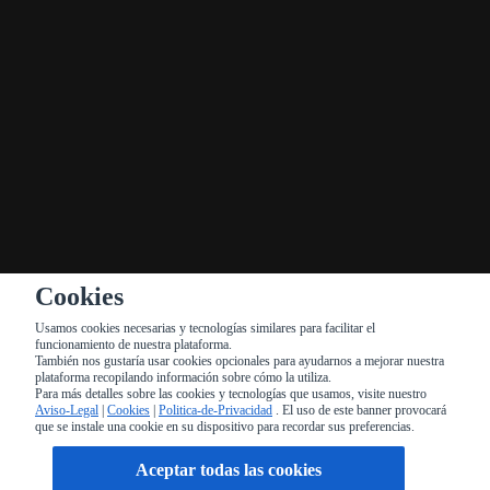
CONTÁCTENOS
Gran vía 64 ,37001, Salamanca
923327510,923169415
Reservasenpaisalamanca@gmail.com
SUSCRÍBETE A NUESTRAS NOTICIAS
Enviar
Cookies
Usamos cookies necesarias y tecnologías similares para facilitar el
funcionamiento de nuestra plataforma.
También nos gustaría usar cookies opcionales para ayudarnos a mejorar nuestra
plataforma recopilando información sobre cómo la utiliza.
Para más detalles sobre las cookies y tecnologías que usamos, visite nuestro
Aviso-Legal
|
Cookies
|
Politica-de-Privacidad
. El uso de este banner provocará
PEDIDO EN MÓVIL
que se instale una cookie en su dispositivo para recordar sus preferencias.
Términos de uso
Forma de pago
Cookie
Aviso Legal
Política de
Aceptar todas las cookies
privacidad