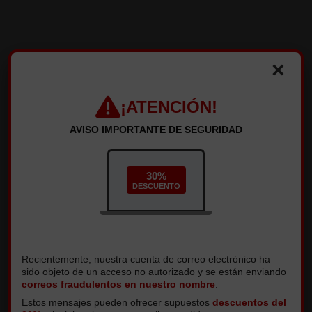
136.Sopa Miso
×
¡ATENCIÓN!
143.Edamame
AVISO IMPORTANTE DE SEGURIDAD
144.Ensalada de Algas
30%
DESCUENTO
145.Goma Wakame
Recientemente, nuestra cuenta de correo electrónico ha
C
sido objeto de un acceso no autorizado y se están enviando
correos fraudulentos en nuestro nombre
.
Estos mensajes pueden ofrecer supuestos
descuentos del