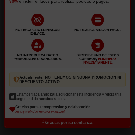
30%
e incluir enlaces para realizar pedidos o pagos.
150a.Yakisoba Vegetal
NO HAGA CLIC EN NINGÚN
NO REALICE NINGÚN PAGO.
153.Arroz Frito con Huevo
ENLACE.
138.Gyozas de Carne
NO INTRODUZCA DATOS
SI RECIBE UNO DE ESTOS
PERSONALES O BANCARIOS.
CORREOS,
ELIMÍNELO
INMEDIATAMENTE.
MÁS UNA BEBIDA SOLO 1€
Actualmente, NO TENEMOS NINGUNA PROMOCIÓN NI
DESCUENTO ACTIVO.
Estamos trabajando para solucionar esta incidencia y reforzar la
seguridad de nuestros sistemas.
Coca cola normal
Gracias por su comprensión y colaboración.
Su seguridad es nuestra prioridad.
Price: 1.00€
Gracias por su confianza.