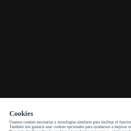
CONTÁCTENOS
Gran vía 64 ,37001, Salamanca
923327510,923169415
Reservasenpaisalamanca@gmail.com
SUSCRÍBETE A NUESTRAS NOTICIAS
Enviar
Cookies
Usamos cookies necesarias y tecnologías similares para facilitar el funci
PEDIDO EN MÓVIL
También nos gustaría usar cookies opcionales para ayudarnos a mejorar n