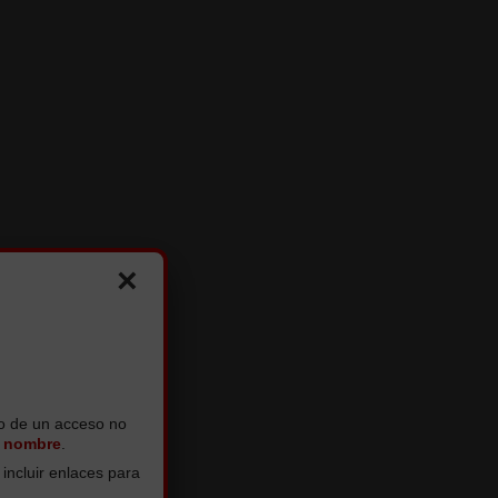
×
to de un acceso no
o nombre
.
incluir enlaces para