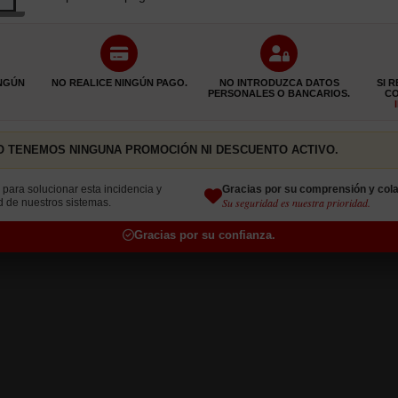
INGÚN
NO REALICE NINGÚN PAGO.
NO INTRODUZCA DATOS
SI 
PERSONALES O BANCARIOS.
C
 NO TENEMOS NINGUNA PROMOCIÓN NI DESCUENTO ACTIVO.
Gracias por su comprensión y cola
para solucionar esta incidencia y
Su seguridad es nuestra prioridad.
d de nuestros sistemas.
Gracias por su confianza.
Horario:
(12:30 - 16:30)