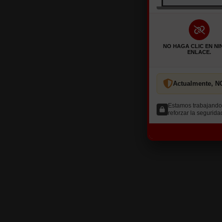
Cree su cuenta
¿YA ESTÁ INSCRITO?
NO HAGA CLIC EN N
ENLACE.
Actualmente,
¿Ha olvidado su contraseña?
Estamos trabajando 
reforzar la segurida
Entrar
MI CUENTA
Mis pedidos
Mis datos
HORARIO